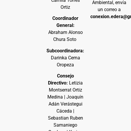
Camila Torres
Ambiental, envía
Ortiz
un correo a
conexion.edera@g
Coordinador
General:
Abraham Alonso
Chura Soto
Subcoordinadora:
Darinka Cerna
Oropeza
Consejo
Directivo:
Letizia
Montserrat Ortiz
Medina | Joaquín
Adán Verástegui
Cáceda |
Sebastian Ruben
Samaniego