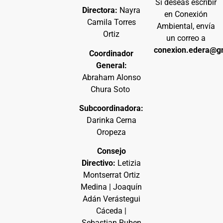
Si deseas escribir
Directora:
Nayra
en Conexión
Camila Torres
Ambiental, envía
Ortiz
un correo a
conexion.edera@g
Coordinador
General:
Abraham Alonso
Chura Soto
Subcoordinadora:
Darinka Cerna
Oropeza
Consejo
Directivo:
Letizia
Montserrat Ortiz
Medina | Joaquín
Adán Verástegui
Cáceda |
Sebastian Ruben