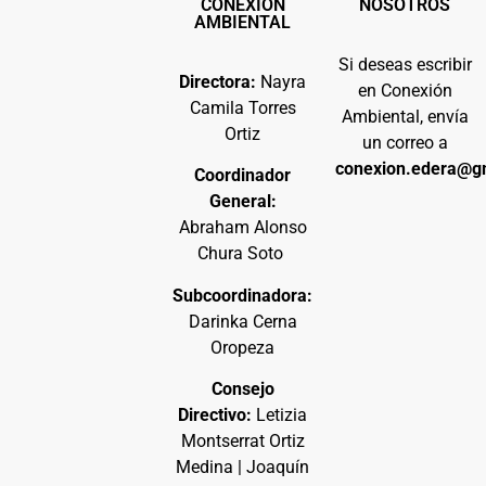
CONEXIÓN
NOSOTROS
AMBIENTAL
Si deseas escribir
Directora:
Nayra
en Conexión
Camila Torres
Ambiental, envía
Ortiz
un correo a
conexion.edera@g
Coordinador
General:
Abraham Alonso
Chura Soto
Subcoordinadora:
Darinka Cerna
Oropeza
Consejo
Directivo:
Letizia
Montserrat Ortiz
Medina | Joaquín