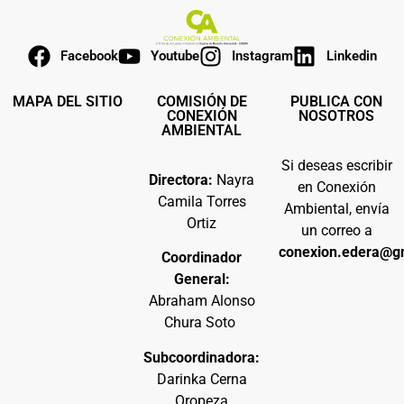
Facebook
Youtube
Instagram
Linkedin
MAPA DEL SITIO
COMISIÓN DE
PUBLICA CON
CONEXIÓN
NOSOTROS
AMBIENTAL
Si deseas escribir
Directora:
Nayra
en Conexión
Camila Torres
Ambiental, envía
Ortiz
un correo a
conexion.edera@g
Coordinador
General:
Abraham Alonso
Chura Soto
Subcoordinadora:
Darinka Cerna
Oropeza