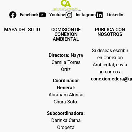
Facebook
Youtube
Instagram
Linkedin
MAPA DEL SITIO
COMISIÓN DE
PUBLICA CON
CONEXIÓN
NOSOTROS
AMBIENTAL
Si deseas escribir
Directora:
Nayra
en Conexión
Camila Torres
Ambiental, envía
Ortiz
un correo a
conexion.edera@g
Coordinador
General:
Abraham Alonso
Chura Soto
Subcoordinadora:
Darinka Cerna
Oropeza