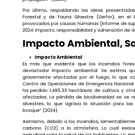
Por último, respaldando las ideas presentadas
Forestal y de Fauna Silvestre (Serfor), en el
provocados por causas humanas (Informe de super
2024: impacto, responsabilidad y vulneración de
Impacto Ambiental, So
Impacto Ambiental
Es más que evidente que los incendios fores
devastador impacto ambiental. Se estima qu
gravemente afectadas por el fuego, lo que con
Centro de Operaciones de Emergencia Nacional (
ha perdido 1,495.33 hectáreas de cultivos y ot
afectadas. La pérdida de biodiversidad se ve r
silvestres, lo que agrava la situación para 
bosque” (2024).
Asimismo, debido a los incendios, lamentableme
carbono (CO2) a la atmósfera. Lo cual exace
perjudicial para la salud de los habitantes. La