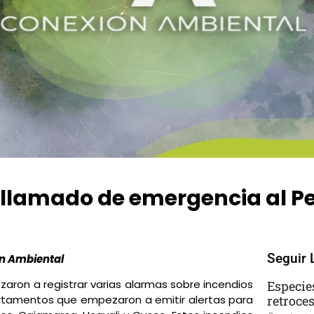
n llamado de emergencia al P
:42 pm
No Comments
Seguir 
ón Ambiental
aron a registrar varias alarmas sobre incendios
Especie
retroce
partamentos que empezaron a emitir alertas para