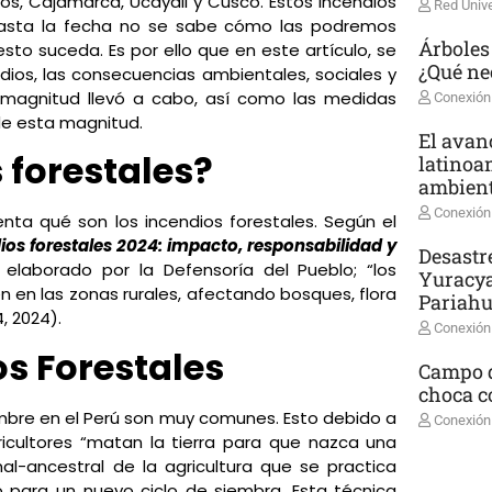
os, Cajamarca, Ucayali y Cusco. Estos incendios
Red Unive
hasta la fecha no se sabe cómo las podremos
Árboles
to suceda. Es por ello que en este artículo, se
¿Qué ne
ndios, las consecuencias ambientales, sociales y
magnitud llevó a cabo, así como las medidas
Conexión
de esta magnitud.
El avanc
 forestales?
latinoa
ambient
Conexión
nta qué son los incendios forestales. Según el
ios forestales 2024: impacto, responsabilidad y
Desastr
, elaborado por la Defensoría del Pueblo; “los
Yuracya
n en las zonas rurales, afectando bosques, flora
Pariah
4, 2024).
Conexión
s Forestales
Campo d
choca co
embre en el Perú son muy comunes. Esto debido a
Conexión
icultores “matan la tierra para que nazca una
al-ancestral de la agricultura que se practica
 para un nuevo ciclo de siembra. Esta técnica