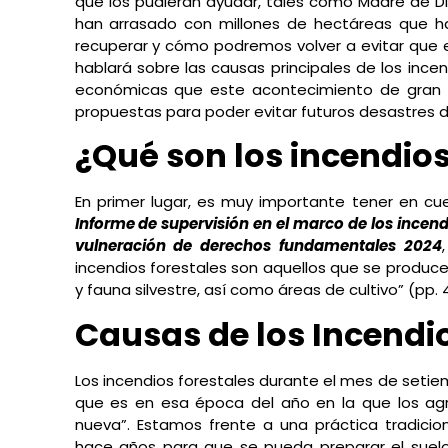
que los pudieran ayudar, tales como Madre de Di
han arrasado con millones de hectáreas que 
recuperar y cómo podremos volver a evitar que es
hablará sobre las causas principales de los ince
económicas que este acontecimiento de gran 
propuestas para poder evitar futuros desastres 
¿Qué son los incendios
En primer lugar, es muy importante tener en cue
Informe de supervisión en el marco de los incend
vulneración de derechos fundamentales 2024
incendios forestales son aquellos que se produce
y fauna silvestre, así como áreas de cultivo” (pp. 
Causas de los Incendio
Los incendios forestales durante el mes de seti
que es en esa época del año en la que los agr
nueva”. Estamos frente a una práctica tradicion
hace años para que se pueda preparar el suelo