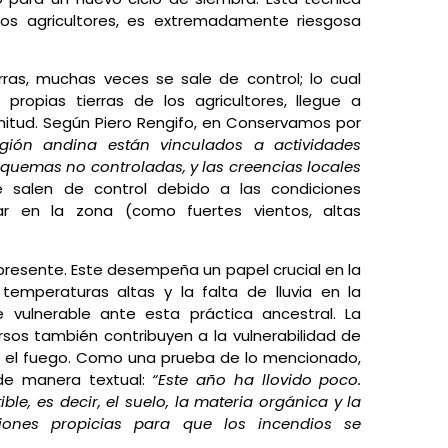
nos agricultores, es extremadamente riesgosa
ras, muchas veces se sale de control; lo cual
ropias tierras de los agricultores, llegue a
itud. Según Piero Rengifo, en Conservamos por
egión andina están vinculados a actividades
uemas no controladas, y las creencias locales
 salen de control debido a las condiciones
r en la zona (como fuertes vientos, altas
presente. Este desempeña un papel crucial en la
temperaturas altas y la falta de lluvia en la
ulnerable ante esta práctica ancestral. La
rsos también contribuyen a la vulnerabilidad de
te el fuego. Como una prueba de lo mencionado,
de manera textual:
“Este año ha llovido poco.
e, es decir, el suelo, la materia orgánica y la
iones propicias para que los incendios se