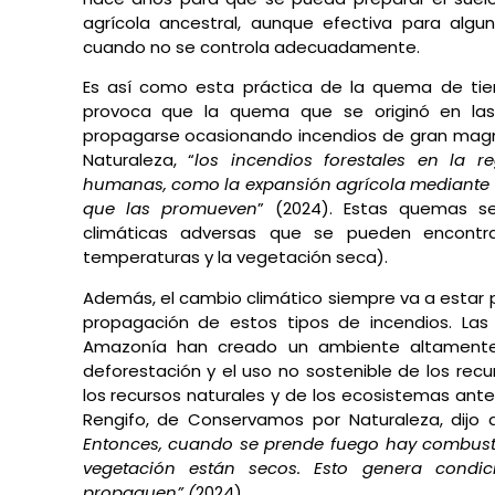
agrícola ancestral, aunque efectiva para algu
cuando no se controla adecuadamente.
Es así como esta práctica de la quema de tier
provoca que la quema que se originó en las p
propagarse ocasionando incendios de gran magn
Naturaleza, “
los incendios forestales en la r
humanas, como la expansión agrícola mediante q
que las promueven
” (2024). Estas quemas se
climáticas adversas que se pueden encontra
temperaturas y la vegetación seca).
Además, el cambio climático siempre va a estar 
propagación de estos tipos de incendios. Las 
Amazonía han creado un ambiente altamente v
deforestación y el uso no sostenible de los recu
los recursos naturales y de los ecosistemas an
Rengifo, de Conservamos por Naturaleza, dijo 
Entonces, cuando se prende fuego hay combustibl
vegetación están secos. Esto genera condic
propaguen” (
2024)
.