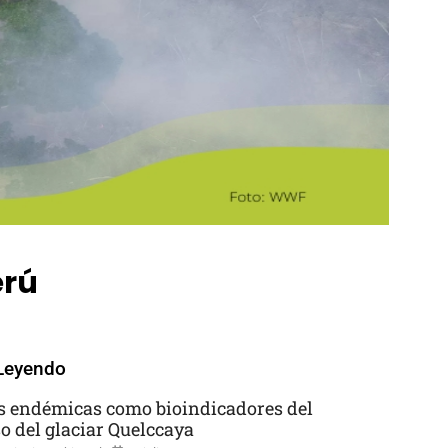
erú
Leyendo
s endémicas como bioindicadores del
so del glaciar Quelccaya