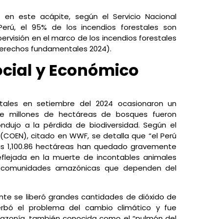
 en este acápite, según el Servicio Nacional
 Perú, el 95% de los incendios forestales son
visión en el marco de los incendios forestales
 derechos fundamentales 2024).
cial y Económico
tales en setiembre del 2024 ocasionaron un
e millones de hectáreas de bosques fueron
dujo a la pérdida de biodiversidad. Según el
COEN), citado en WWF, se detalla que “el Perú
ras 1,100.86 hectáreas han quedado gravemente
eflejada en la muerte de incontables animales
las comunidades amazónicas que dependen del
nte se liberó grandes cantidades de dióxido de
rbó el problema del cambio climático y fue
 Amazonía, también conocida como el “pulmón del