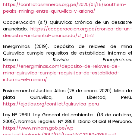
https://conflictosmineros.org.pe/2020/01/15/southern-
peaks-mining-entre-quiruvilca-y-ariana/
CooperAcción (s.f) Quiruvilca: Crónica de un desastre
anunciado,
https://cooperaccion.org.pe/cronica-de-un-
desastre-ambiental-anunciado/#_ftn2
Energiminas (2019). Depósito de relaves de mina
Quiruvilca cumple requisitos de estabilidad, informa el
Minem.
Revista Energiminas.
https://energiminas.com/deposito-de-relaves-de-
mina-quiruvilca-cumple-requisitos-de-estabilidad-
informa-el-minem/
Environmental Justice Atlas (28 de enero, 2020). Mina de
plata Quiruvilca, La Libertad, Perú.
https://ejatlas.org/conflict/quiruvilca-peru
Ley N° 28611. Ley General del ambiente (13 de octubre,
2005). Normas Legales N° 28611. Diario Oficial El Peruano.
https://www.minam.gob.pe/wp-
content/uploads/2017/04/Ley-N%C2%B0-28611.pdf