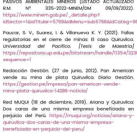
PASIVOS AMBIENTALES MINEROS (LISTADO ACTUALIZADO
R.M. Nº 335-2022-MINEM/DM 09/09/2022).
https://www.minem.gob.pe/_detalle.php?
idSector=1&idTitular=5769&idMenu=sub5768&idCateg=9
Paucar, S. V., Suarez, I. & Villanueva K. Y. (2021). Fallas
regulatorias en el cierre de minas: El caso Quiruvilca.
Universidad del Pacifico. [Tesis de Maestria]
https://repositorio.up.edu.pe/bitstream/handle/11354/3
sequence=1
Redacción Gestión. (27 de junio, 2012). Pan American
vende su mina de plata Quiruvilca. Diario Gestión.
https://gestion.pe/impresa/pan-american-vende-
mina-plata-quiruvilca-14286-noticia/
Red MUQUI (18 de diciembre, 2019). Ariana y Quiruvilca:
Dos caras de una misma empresa beneficiada en
perjuicio del Perú.
https://muqui.org/noticias/ariana-y-
quiruvilca-dos-caras-de-una-misma-empresa-
beneficiada-en-perjuicio-del-peru/