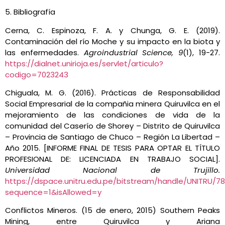
5. Bibliografía
Cerna, C. Espinoza, F. A. y Chunga, G. E. (2019).
Contaminación del río Moche y su impacto en la biota y
las enfermedades.
Agroindustrial Science, 9
(1), 19-27.
https://dialnet.unirioja.es/servlet/articulo?
codigo=7023243
Chiguala, M. G. (2016). Prácticas de Responsabilidad
Social Empresarial de la compañia minera Quiruvilca en el
mejoramiento de las condiciones de vida de la
comunidad del Caserío de Shorey – Distrito de Quiruvilca
– Provincia de Santiago de Chuco – Región La Libertad –
Año 2015. [INFORME FINAL DE TESIS PARA OPTAR EL TÍTULO
PROFESIONAL DE: LICENCIADA EN TRABAJO SOCIAL].
Universidad Nacional de Trujillo.
https://dspace.unitru.edu.pe/bitstream/handle/UNITRU
sequence=1&isAllowed=y
Conflictos Mineros. (15 de enero, 2015) Southern Peaks
Mining, entre Quiruvilca y Ariana