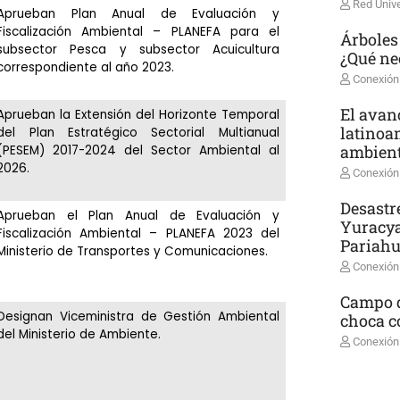
Red Unive
Aprueban Plan Anual de Evaluación y
Fiscalización Ambiental – PLANEFA para el
Árboles
subsector Pesca y subsector Acuicultura
¿Qué ne
correspondiente al año 2023.
Conexión
El avanc
Aprueban la Extensión del Horizonte Temporal
latinoa
del Plan Estratégico Sectorial Multianual
ambient
(PESEM) 2017-2024 del Sector Ambiental al
2026.
Conexión
Desastr
Aprueban el Plan Anual de Evaluación y
Yuracya
Fiscalización Ambiental – PLANEFA 2023 del
Pariah
Ministerio de Transportes y Comunicaciones.
Conexión
Campo d
Designan Viceministra de Gestión Ambiental
choca co
del Ministerio de Ambiente.
Conexión