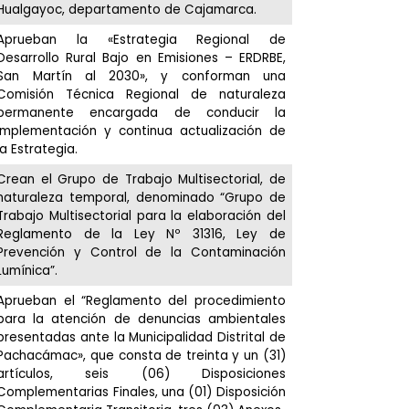
Hualgayoc, departamento de Cajamarca.
Aprueban la «Estrategia Regional de
Desarrollo Rural Bajo en Emisiones – ERDRBE,
San Martín al 2030», y conforman una
Comisión Técnica Regional de naturaleza
permanente encargada de conducir la
implementación y continua actualización de
la Estrategia.
Crean el Grupo de Trabajo Multisectorial, de
naturaleza temporal, denominado “Grupo de
Trabajo Multisectorial para la elaboración del
Reglamento de la Ley Nº 31316, Ley de
Prevención y Control de la Contaminación
Lumínica”.
Aprueban el “Reglamento del procedimiento
para la atención de denuncias ambientales
presentadas ante la Municipalidad Distrital de
Pachacámac», que consta de treinta y un (31)
artículos, seis (06) Disposiciones
Complementarias Finales, una (01) Disposición