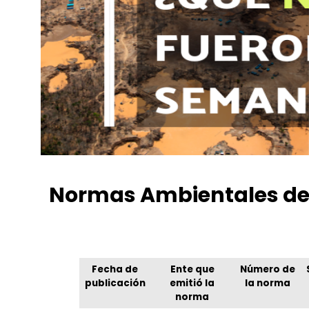
Normas Ambientales del 
Nadia Blas Rodriguez
marzo 27, 2022
6:00 pm
No
Fecha de
Ente que
Número de
publicación
emitió la
la norma
norma