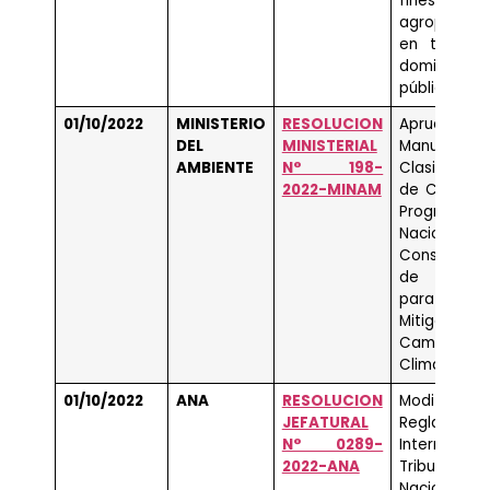
fines
agropecuar
en tierras
dominio
público.
01/10/2022
MINISTERIO
RESOLUCION
Aprueban 
DEL
MINISTERIAL
Manual 
AMBIENTE
N° 198-
Clasificador
2022-MINAM
de Cargos 
Programa
Nacional 
Conservaci
de Bosqu
para 
Mitigación 
Cambio
Climático.
01/10/2022
ANA
RESOLUCION
Modifican
JEFATURAL
Reglamento
N° 0289-
Interno d
2022-ANA
Tribunal
Nacional 