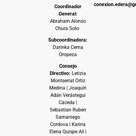
conexion.edera@g
Coordinador
General:
Abraham Alonso
Chura Soto
Subcoordinadora:
Darinka Cerna
Oropeza
Consejo
Directivo:
Letizia
Montserrat Ortiz
Medina | Joaquín
Adán Verástegui
Cáceda |
Sebastian Ruben
Samaniego
Cordova | Karina
Elena Quispe Alí |