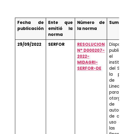
Fecha de
Ente que
Número de
Sumilla
publicación
emitió la
la norma
norma
29/09/2022
SERFOR
RESOLUCION
Disponen 
N° D000207-
publicación
2022-
el port
MIDAGR
I-
institucional
SERFOR-DE
del SERFOR
la propue
de
Lineamiento
para 
otorgamien
de
autorizacio
de cambio
uso actual
las tierra