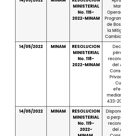
14/05/2022
MINAM
RESOLUCION
Aprueban e
MINISTERIAL
Manual de
No. 115-
Operaciones 
2022-MINAM
Programa Naci
de Bosques p
la Mitigación 
Cambio Climát
14/05/2022
MINAM
RESOLUCION
Declaran la
MINISTERIAL
pérdida de
No. 118-
reconocimien
2022-MINAM
del Área d
Conservaci
Privada Cop
Cuilungo
efectuada
mediante R.M.
433-2018-MIN
14/05/2022
MINAM
RESOLUCION
Disponen reno
MINISTERIAL
a perpetuidad
No. 119-
reconocimien
2022-
del Área d
MINAM
Conservaci