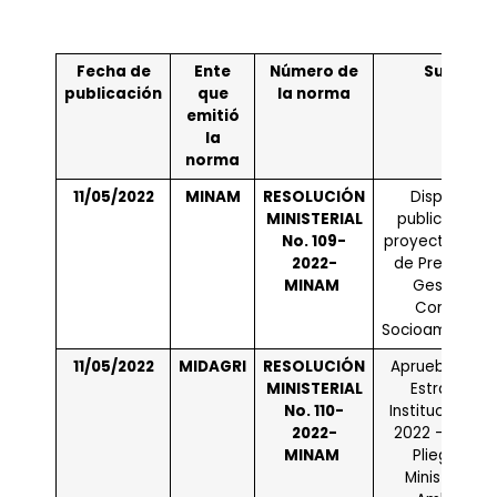
Fecha de
Ente
Número de
Sumilla
publicación
que
la norma
emitió
la
norma
11/05/2022
MINAM
RESOLUCIÓN
Disponen l
MINISTERIAL
publicación d
No. 109-
proyecto de “
2022-
de Prevenció
MINAM
Gestión de
Conflictos
Socioambiental
11/05/2022
MIDAGRI
RESOLUCIÓN
Aprueban el P
MINISTERIAL
Estratégico
No. 110-
Institucional (
2022-
2022 – 2026 
MINAM
Pliego 005:
Ministerio de