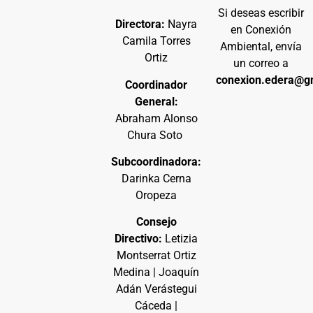
Si deseas escribir
Directora:
Nayra
en Conexión
Camila Torres
Ambiental, envía
Ortiz
un correo a
conexion.edera@g
Coordinador
General:
Abraham Alonso
Chura Soto
Subcoordinadora:
Darinka Cerna
Oropeza
Consejo
Directivo:
Letizia
Montserrat Ortiz
Medina | Joaquín
Adán Verástegui
Cáceda |