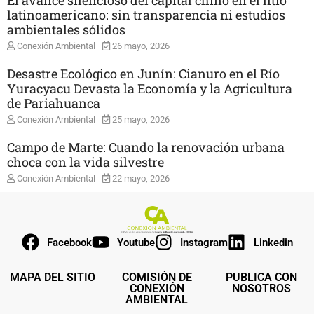
El avance silencioso del capital chino en el litio
latinoamericano: sin transparencia ni estudios
ambientales sólidos
Conexión Ambiental
26 mayo, 2026
Desastre Ecológico en Junín: Cianuro en el Río
Yuracyacu Devasta la Economía y la Agricultura
de Pariahuanca
Conexión Ambiental
25 mayo, 2026
Campo de Marte: Cuando la renovación urbana
choca con la vida silvestre
Conexión Ambiental
22 mayo, 2026
Facebook
Youtube
Instagram
Linkedin
MAPA DEL SITIO
COMISIÓN DE
PUBLICA CON
CONEXIÓN
NOSOTROS
AMBIENTAL