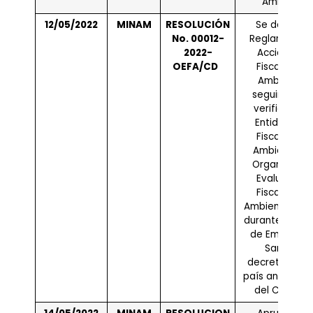
Ambiente.
12/05/2022
MINAM
RESOLUCIÓN
Se derogó e
No. 00012-
Reglamento 
2022-
Acciones d
OEFA/CD
Fiscalizació
Ambiental 
seguimiento
verificación
Entidades d
Fiscalizació
Ambiental d
Organismo 
Evaluación 
Fiscalizació
Ambiental – O
durante el Es
de Emergenc
Sanitaria
decretado en
país ante el b
del COVID-19