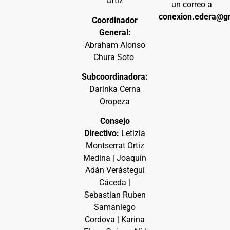
Ortiz
un correo a
conexion.edera@g
Coordinador
General:
Abraham Alonso
Chura Soto
Subcoordinadora:
Darinka Cerna
Oropeza
Consejo
Directivo:
Letizia
Montserrat Ortiz
Medina | Joaquín
Adán Verástegui
Cáceda |
Sebastian Ruben
Samaniego
Cordova | Karina