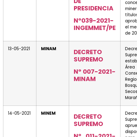
DE
conce
PRESIDENCIA
miner
títul
Nº039-2021-
apro
INGEMMET/PE
el me
de 20
13-05-2021
MINAM
Decr
DECRETO
Supr
SUPREMO
esta
Ár
N° 007-2021-
Cons
MINAM
Regio
Bosq
Sec
Mara
14-05-2021
MINEM
Decr
DECRETO
Supr
SUPREMO
apru
dispo
N° 011-2021-