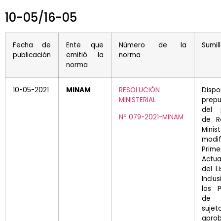
10-05/16-05
Fecha de
Ente que
Número de la
Sumil
publicación
emitió la
norma
norma
10-05-2021
MINAM
RESOLUCIÓN
Disp
MINISTERIAL
prepu
del 
Nº 079-2021-MINAM
de Re
Minis
modi
Prime
Actua
del L
Incl
los P
de I
sujeto
apro