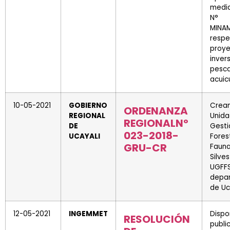
media
N° 1
MINAM
res
proy
inve
pe
acuic
10-05-2021
GOBIERNO
Cre
ORDENANZA
REGIONAL
Unid
REGIONALNº
DE
Gesti
023-2018-
UCAYALI
Fores
GRU-CR
Faun
Silves
UGF
depa
de Uc
12-05-2021
INGEMMET
Disp
RESOLUCIÓN
publi