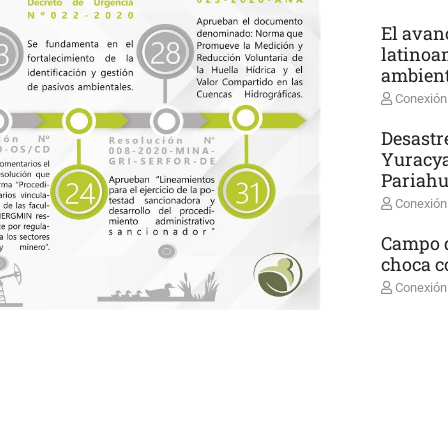
El avanc
latinoa
ambient
Conexión
Desastr
Yuracya
Pariah
Conexión
Campo d
choca co
Conexión
l