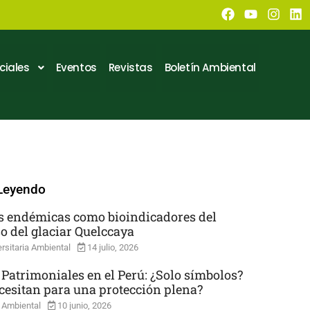
ciales
Eventos
Revistas
Boletín Ambiental
Leyendo
s endémicas como bioindicadores del
so del glaciar Quelccaya
rsitaria Ambiental
14 julio, 2026
 Patrimoniales en el Perú: ¿Solo símbolos?
cesitan para una protección plena?
 Ambiental
10 junio, 2026