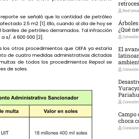
retroce
Red Unive
 reporte se señaló que la cantidad de petróleo
Árboles
afectado 2.5 m2 [1]. Ello, cuando al día de hoy se
¿Qué ne
barriles de petróleo derramados. Tal infracción
a s/. 4 600 000 [2].
Conexión
 los otros procedimientos que OEFA ya estaría
El avanc
latinoa
ento de cuatro medidas administrativas dictadas
ambient
s multas de todos los procedimientos Repsol se
es de soles.
Conexión
Desastr
Yuracya
Pariah
Conexión
Campo d
choca co
Conexión