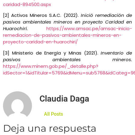
caridad-894500.aspx
[2] Activos Mineros S.A.C. (2022).
Inició remediación de
pasivos ambientales mineros en proyecto Caridad en
Huarochirí.
https://www.amsac.pe/amsac-inicio-
remediacion-de-pasivos-ambientales-mineros-en-
proyecto-caridad-en-huarochiri/
[3] Ministerio de Energía y Minas (2021).
Inventario de
pasivos ambientales mineros.
https://www.minem.gob.pe/_detalle.php?
idSector=1&idTitular=5769&idMenu=sub5768&idCateg=9
Claudia Daga
All Posts
Deja una respuesta