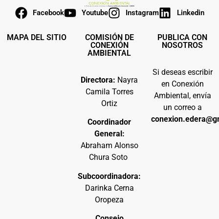
Facebook
Youtube
Instagram
Linkedin
MAPA DEL SITIO
COMISIÓN DE
PUBLICA CON
CONEXIÓN
NOSOTROS
AMBIENTAL
Si deseas escribir
Directora:
Nayra
en Conexión
Camila Torres
Ambiental, envía
Ortiz
un correo a
conexion.edera@g
Coordinador
General:
Abraham Alonso
Chura Soto
Subcoordinadora:
Darinka Cerna
Oropeza
Consejo