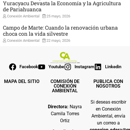
Yuracyacu Devasta la Economía y la Agricultura
de Pariahuanca
Conexión Ambiental
25 mayo, 2026
Campo de Marte: Cuando la renovación urbana
choca con la vida silvestre
Conexión Ambiental
22 mayo, 2026
Facebook
Youtube
Instagram
Linkedin
MAPA DEL SITIO
COMISIÓN DE
PUBLICA CON
CONEXIÓN
NOSOTROS
AMBIENTAL
Si deseas escribir
Directora:
Nayra
en Conexión
Camila Torres
Ambiental, envía
Ortiz
un correo a
conexion.edera@g