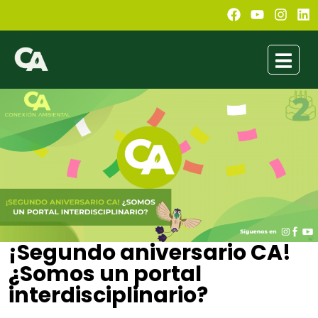
¡Segundo aniversario CA!
¿Somos un portal
interdisciplinario?
Conexión Ambiental
septiembre 3, 2021
7:07 pm