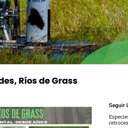
des, Ríos de Grass
ents
Seguir 
Especie
retroce