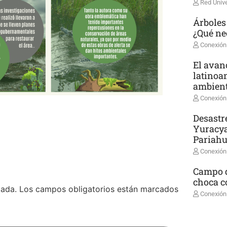
Red Unive
Árboles
¿Qué ne
Conexión
El avanc
latinoa
ambient
Conexión
Desastr
Yuracya
Pariah
Conexión
Campo d
choca co
cada.
Los campos obligatorios están marcados
Conexión