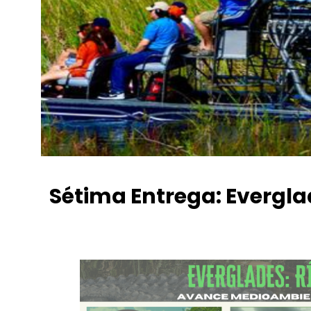
Sétima Entrega: Evergla
Fiorella Almanza
mayo 8, 2021
4:48 pm
No Comm