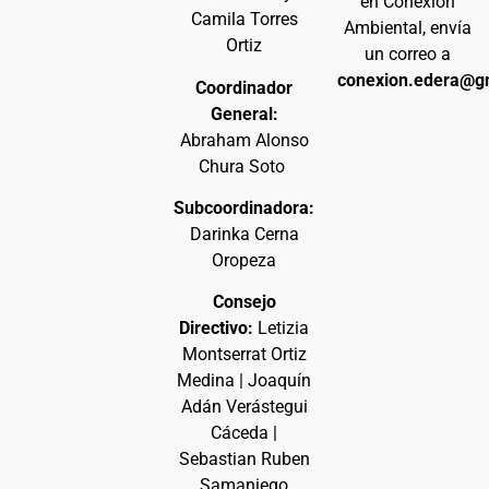
en Conexión
Camila Torres
Ambiental, envía
Ortiz
un correo a
conexion.edera@g
Coordinador
General:
Abraham Alonso
Chura Soto
Subcoordinadora:
Darinka Cerna
Oropeza
Consejo
Directivo:
Letizia
Montserrat Ortiz
Medina | Joaquín
Adán Verástegui
Cáceda |
Sebastian Ruben
Samaniego