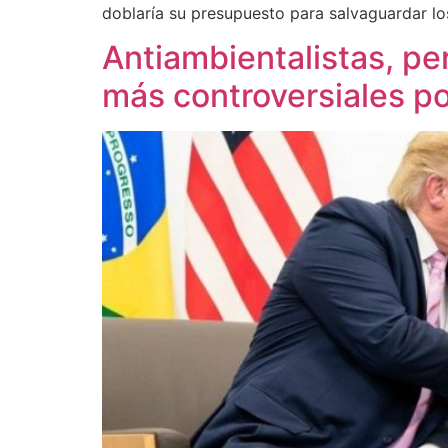
doblaría su presupuesto para salvaguardar l
Antiambientalistas, pe
más controversiales po