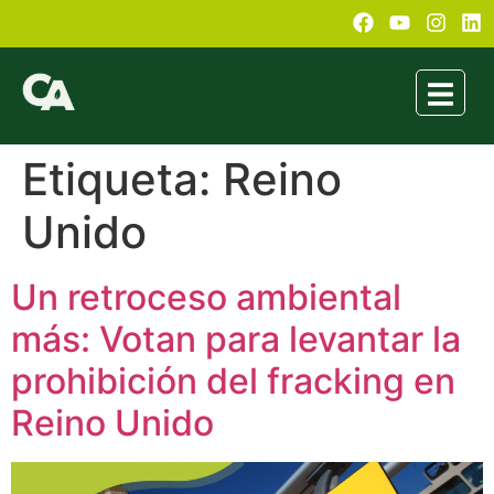
Etiqueta:
Reino
Unido
Un retroceso ambiental
más: Votan para levantar la
prohibición del fracking en
Reino Unido