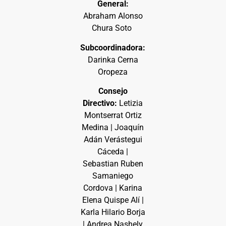
General:
Abraham Alonso
Chura Soto
Subcoordinadora:
Darinka Cerna
Oropeza
Consejo
Directivo:
Letizia
Montserrat Ortiz
Medina | Joaquín
Adán Verástegui
Cáceda |
Sebastian Ruben
Samaniego
Cordova | Karina
Elena Quispe Alí |
Karla Hilario Borja
| Andrea Nashely