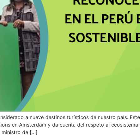
nsiderado a nueve destinos turísticos de nuestro país. Est
tions en Amsterdam y da cuenta del respeto al ecosistema
l ministro de […]