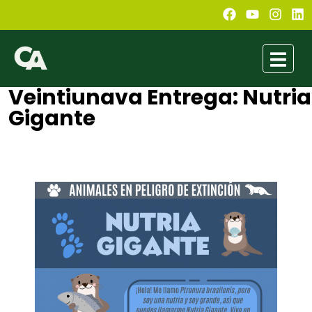
Veintiunava Entrega: Nutria
Gigante
Fiorella Almanza
junio 27, 2021
2:01 pm
No Comments