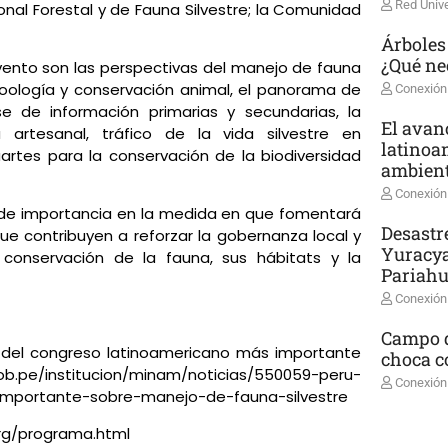
Red Unive
ional Forestal y de Fauna Silvestre; la Comunidad
Árboles
¿Qué ne
vento son las perspectivas del manejo de fauna
ozoología y conservación animal, el panorama de
Conexión
 de información primarias y secundarias, la
El avanc
 artesanal, tráfico de la vida silvestre en
latinoa
uartes para la conservación de la biodiversidad
ambient
Conexión
e de importancia en la medida en que fomentará
Desastr
ue contribuyen a reforzar la gobernanza local y
Yuracya
la conservación de la fauna, sus hábitats y la
Pariah
Conexión
Campo d
e del congreso latinoamericano más importante
choca co
ob.pe/institucion/minam/noticias/550059-peru-
Conexión
mportante-sobre-manejo-de-fauna-silvestre
rg/programa.html