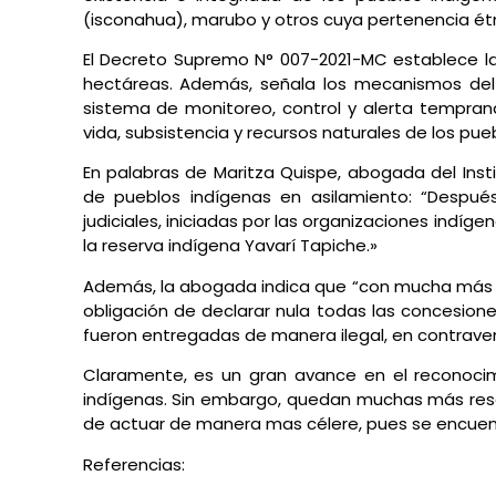
(isconahua), marubo y otros cuya pertenencia étnic
El Decreto Supremo N° 007-2021-MC establece la 
hectáreas. Además, señala los mecanismos del
sistema de monitoreo, control y alerta temprana.
vida, subsistencia y recursos naturales de los pue
En palabras de Maritza Quispe, abogada del Inst
de pueblos indígenas en asilamiento: “Despué
judiciales, iniciadas por las organizaciones indígen
la reserva indígena Yavarí Tapiche.»
Además, la abogada indica que “con mucha más ra
obligación de declarar nula todas las concesione
fueron entregadas de manera ilegal, en contravenc
Claramente, es un gran avance en el reconocim
indígenas. Sin embargo, quedan muchas más rese
de actuar de manera mas célere, pues se encuent
Referencias: