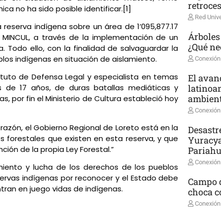
retroce
a no ha sido posible identificar.[1]
Red Unive
reserva indígena sobre un área de 1’095,877.17
Árboles
 MINCUL, a través de la implementación de un
¿Qué ne
 Todo ello, con la finalidad de salvaguardar la
blos indígenas en situación de aislamiento.
Conexión
ituto de Defensa Legal y especialista en temas
El avanc
latinoa
s de 17 años, de duras batallas mediáticas y
ambient
as, por fin el Ministerio de Cultura estableció hoy
Conexión
zón, el Gobierno Regional de Loreto está en la
Desastr
s forestales que existen en esta reserva, y que
Yuracya
ión de la propia Ley Forestal.”
Pariah
Conexión
iento y lucha de los derechos de los pueblos
rvas indígenas por reconocer y el Estado debe
Campo d
ran en juego vidas de indígenas.
choca co
Conexión