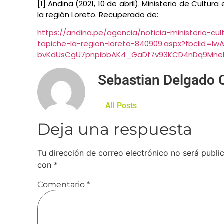
[1] Andina (2021, 10 de abril). Ministerio de Cultu
la región Loreto. Recuperado de:
https://andina.pe/agencia/noticia-ministerio-cu
tapiche-la-region-loreto-840909.aspx?fbclid=Iw
bvKdUsCgU7pnpibbAK4_GaDf7v93KCD4nDq9MneI
Sebastian Delgado 
All Posts
Deja una respuesta
Tu dirección de correo electrónico no será publi
con
*
Comentario
*