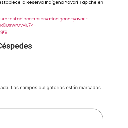
ra establece la Reserva Indígena Yavarí Tapiche en
ltura-establece-reserva-indigena-yavari-
AR0iBsWrOvVlE74-
grg
Céspedes
cada.
Los campos obligatorios están marcados