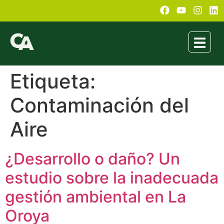
Etiqueta:
Contaminación del
Aire
¿Desarrollo o daño? Un
estudio sobre la inadecuada
gestión ambiental en La
Oroya