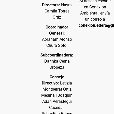
Si deseas escribir
Directora:
Nayra
en Conexión
Camila Torres
Ambiental, envía
Ortiz
un correo a
conexion.edera@g
Coordinador
General:
Abraham Alonso
Chura Soto
Subcoordinadora:
Darinka Cerna
Oropeza
Consejo
Directivo:
Letizia
Montserrat Ortiz
Medina | Joaquín
Adán Verástegui
Cáceda |
Sebastian Ruben