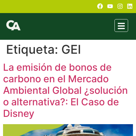
Etiqueta:
GEI
La emisión de bonos de
carbono en el Mercado
Ambiental Global ¿solución
o alternativa?: El Caso de
Disney