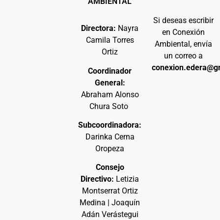
AMBIENTAL
Si deseas escribir
Directora:
Nayra
en Conexión
Camila Torres
Ambiental, envía
Ortiz
un correo a
conexion.edera@g
Coordinador
General:
Abraham Alonso
Chura Soto
Subcoordinadora:
Darinka Cerna
Oropeza
Consejo
Directivo:
Letizia
Montserrat Ortiz
Medina | Joaquín
Adán Verástegui