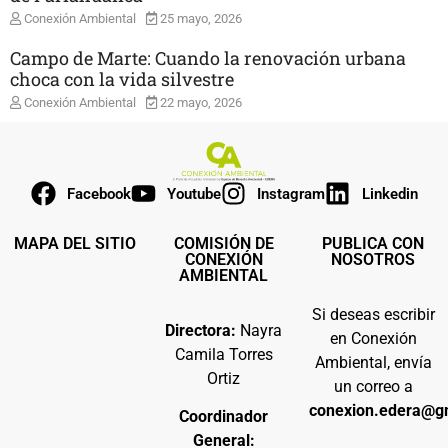
Conexión Ambiental
25 mayo, 2026
Campo de Marte: Cuando la renovación urbana
choca con la vida silvestre
Conexión Ambiental
22 mayo, 2026
Facebook
Youtube
Instagram
Linkedin
MAPA DEL SITIO
COMISIÓN DE
PUBLICA CON
CONEXIÓN
NOSOTROS
AMBIENTAL
Si deseas escribir
Directora:
Nayra
en Conexión
Camila Torres
Ambiental, envía
Ortiz
un correo a
conexion.edera@g
Coordinador
General: