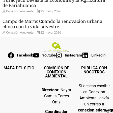
de Pariahuanca
Conexión Ambiental
25 mayo, 2026
Campo de Marte: Cuando la renovación urbana
choca con la vida silvestre
Conexión Ambiental
22 mayo, 2026
Facebook
Youtube
Instagram
Linkedin
MAPA DEL SITIO
COMISIÓN DE
PUBLICA CON
CONEXIÓN
NOSOTROS
AMBIENTAL
Si deseas escribir
Directora:
Nayra
en Conexión
Camila Torres
Ambiental, envía
Ortiz
un correo a
conexion.edera@g
Coordinador