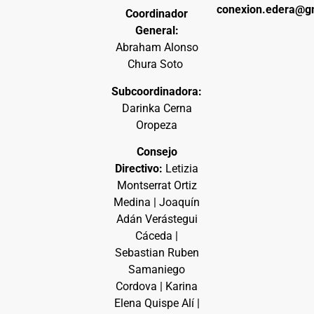
conexion.edera@g
Coordinador
General:
Abraham Alonso
Chura Soto
Subcoordinadora:
Darinka Cerna
Oropeza
Consejo
Directivo:
Letizia
Montserrat Ortiz
Medina | Joaquín
Adán Verástegui
Cáceda |
Sebastian Ruben
Samaniego
Cordova | Karina
Elena Quispe Alí |