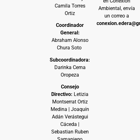
en Conexión
Camila Torres
Ambiental, envía
Ortiz
un correo a
conexion.edera@g
Coordinador
General:
Abraham Alonso
Chura Soto
Subcoordinadora:
Darinka Cerna
Oropeza
Consejo
Directivo:
Letizia
Montserrat Ortiz
Medina | Joaquín
Adán Verástegui
Cáceda |
Sebastian Ruben
Samaniego