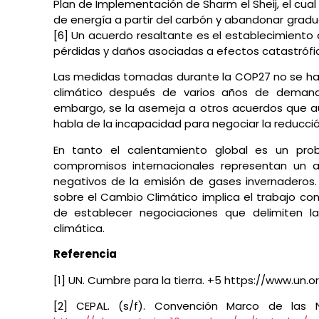
Plan de Implementación de Sharm el Sheij, el cual
de energía a partir del carbón y abandonar gradua
[6] Un acuerdo resaltante es el establecimiento
pérdidas y daños asociadas a efectos catastrófic
Las medidas tomadas durante la COP27 no se han 
climático después de varios años de demand
embargo, se la asemeja a otros acuerdos que a
habla de la incapacidad para negociar la reducció
En tanto el calentamiento global es un pr
compromisos internacionales representan un 
negativos de la emisión de gases invernaderos.
sobre el Cambio Climático implica el trabajo co
de establecer negociaciones que delimiten la
climática.
Referencia
[1] UN. Cumbre para la tierra. +5 https://www.u
[2] CEPAL. (s/f). Convención Marco de las 