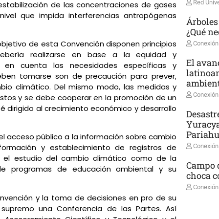
Red Unive
stabilización de las concentraciones de gases
ivel que impida interferencias antropógenas
Árboles
¿Qué ne
 objetivo de esta Convención disponen principios
Conexión
debería realizarse en base a la equidad y
El avanc
 en cuenta las necesidades específicas y
latinoa
deben tomarse son de precaución para prever,
ambient
mbio climático. Del mismo modo, las medidas y
Conexión
costos y se debe cooperar en la promoción de un
 dirigido al crecimiento económico y desarrollo
Desastr
Yuracya
Pariah
 acceso público a la información sobre cambio
Conexión
nformación y establecimiento de registros de
n el estudio del cambio climático como de la
Campo d
n de programas de educación ambiental y su
choca co
Conexión
onvención y la toma de decisiones en pro de su
 supremo una Conferencia de las Partes. Así