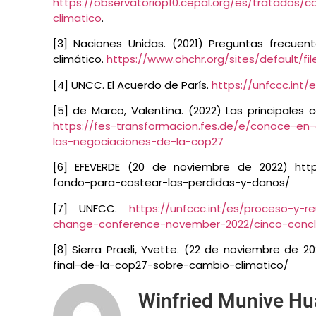
https://observatoriop10.cepal.org/es/tratados
climatico
.
[3] Naciones Unidas. (2021) Preguntas frecue
climático.
https://www.ohchr.org/sites/default/
[4] UNCC. El Acuerdo de París.
https://unfccc.int
[5] de Marco, Valentina. (2022) Las principales
https://fes-transformacion.fes.de/e/conoce-en-e
las-negociaciones-de-la-cop27
[6] EFEVERDE (20 de noviembre de 2022) http
fondo-para-costear-las-perdidas-y-danos/
[7] UNFCC.
https://unfccc.int/es/proceso-y-
change-conference-november-2022/cinco-concl
[8] Sierra Praeli, Yvette. (22 de noviembre de 
final-de-la-cop27-sobre-cambio-climatico/
Winfried Munive Hu