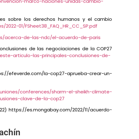
/convencion-marco-naciones-unidas-cambio-
ntes sobre los derechos humanos y el cambio
files/2022-01/FSheet38_FAQ_HR_CC_SP.pdf
/es/acerca-de-las-ndc/el-acuerdo-de-paris
 conclusiones de las negociaciones de la COP27
ste-articulo-las-principales-conclusiones-de-
s://efeverde.com/la-cop27-aprueba-crear-un-
reuniones/conferences/sharm-el-sheikh-climate-
usiones-clave-de-la-cop27
2022) https://es.mongabay.com/2022/11/acuerdo-
achín