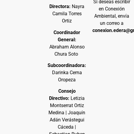
Si deseas escribir
Directora:
Nayra
en Conexión
Camila Torres
Ambiental, envía
Ortiz
un correo a
conexion.edera@g
Coordinador
General:
Abraham Alonso
Chura Soto
Subcoordinadora:
Darinka Cerna
Oropeza
Consejo
Directivo:
Letizia
Montserrat Ortiz
Medina | Joaquín
Adán Verástegui
Cáceda |