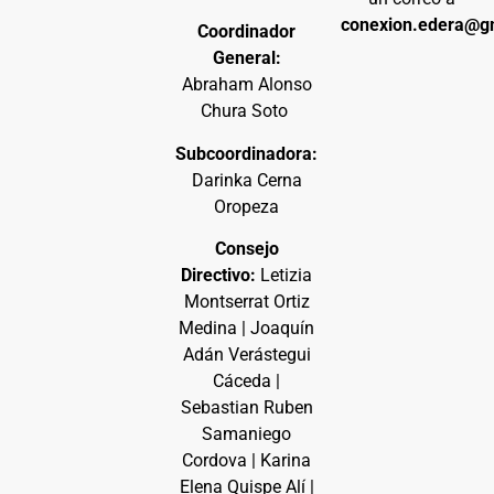
conexion.edera@g
Coordinador
General:
Abraham Alonso
Chura Soto
Subcoordinadora:
Darinka Cerna
Oropeza
Consejo
Directivo:
Letizia
Montserrat Ortiz
Medina | Joaquín
Adán Verástegui
Cáceda |
Sebastian Ruben
Samaniego
Cordova | Karina
Elena Quispe Alí |