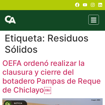
Etiqueta:
Residuos
Sólidos
OEFA ordenó realizar la
clausura y cierre del
botadero Pampas de Reque
de Chiclayo￼