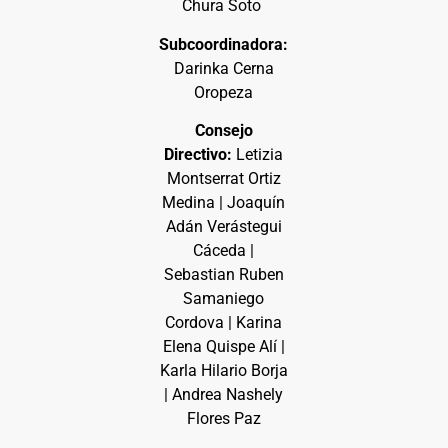
Chura Soto
Subcoordinadora:
Darinka Cerna
Oropeza
Consejo
Directivo:
Letizia
Montserrat Ortiz
Medina | Joaquín
Adán Verástegui
Cáceda |
Sebastian Ruben
Samaniego
Cordova | Karina
Elena Quispe Alí |
Karla Hilario Borja
| Andrea Nashely
Flores Paz