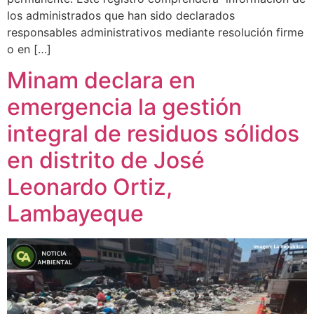
los administrados que han sido declarados
responsables administrativos mediante resolución firme
o en […]
Minam declara en
emergencia la gestión
integral de residuos sólidos
en distrito de José
Leonardo Ortiz,
Lambayeque