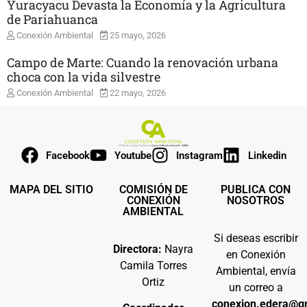
Yuracyacu Devasta la Economía y la Agricultura
de Pariahuanca
Conexión Ambiental
25 mayo, 2026
Campo de Marte: Cuando la renovación urbana
choca con la vida silvestre
Conexión Ambiental
22 mayo, 2026
Facebook
Youtube
Instagram
Linkedin
MAPA DEL SITIO
COMISIÓN DE
PUBLICA CON
CONEXIÓN
NOSOTROS
AMBIENTAL
Si deseas escribir
Directora:
Nayra
en Conexión
Camila Torres
Ambiental, envía
Ortiz
un correo a
conexion.edera@g