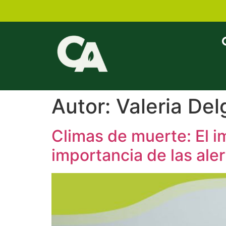
Autor:
Valeria Del
Climas de muerte: El i
importancia de las ale