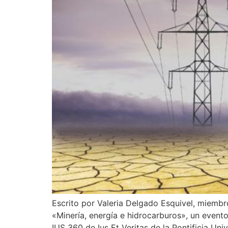
Escrito por Valeria Delgado Esquivel, miemb
«Minería, energía e hidrocarburos», un event
IUS 360 de Ius Et Veritas de la Pontificia Uni