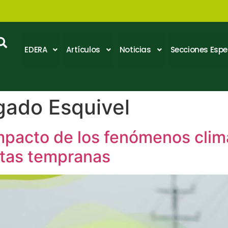
EDERA
Artículos
Noticias
Secciones Espe
gado Esquivel
mpacto de los fenómenos clim
rtas tempranas