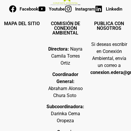
Facebook
Youtube
Instagram
Linkedin
MAPA DEL SITIO
COMISIÓN DE
PUBLICA CON
CONEXIÓN
NOSOTROS
AMBIENTAL
Si deseas escribir
Directora:
Nayra
en Conexión
Camila Torres
Ambiental, envía
Ortiz
un correo a
conexion.edera@g
Coordinador
General:
Abraham Alonso
Chura Soto
Subcoordinadora:
Darinka Cerna
Oropeza