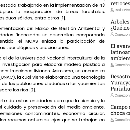
retroce
 estado trabajando en la implementación de 43
Red Unive
gica, la recuperación de áreas forestales,
duos sólidos, entra otros [1].
Árboles
¿Qué ne
lementación del Marco de Gestión Ambiental y
idades financiadas se desarrollen incorporando
Conexión
entido, el MGAS enlaza la participación de
El avanc
sas tecnológicas y asociaciones.
latinoa
ambient
l de la Universidad Nacional Intercultural de la
a investigación para elaborar madera plástica a
Conexión
onstrucciones livianas. Asimismo, se encuentra
Desastr
 (UNAC), la cual viene elaborando una tecnología
Yuracya
ual de las poblaciones aledañas a los yacimientos
Pariah
bre los ríos [2].
Conexión
rte de estas entidades para que la ciencia y la
Campo d
al cuidado y preservación del medio ambiente.
choca co
emisiones contaminantes, economía circular,
los recursos naturales, ejes que se trabajan en
Conexión