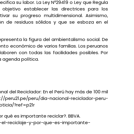
ecifica su labor. La Ley Nº29419 o Ley que Regula
objetivo establecer las directrices para los
ivar su progreso multidimensional. Asimismo,
ón de residuos sólidos y que se esboza en el
epresenta la figura del ambientalismo social. De
nto económico de varios familias. Los peruanos
laboren con todas las facilidades posibles. Por
la agenda política.
ional del Reciclador: En el Perú hay más de 100 mil
ps://peru21.pe/peru/dia-nacional-reciclador-peru-
ticia/?ref=p21r
or qué es importante reciclar?. BBVA.
-el-reciclaje-y-por-que-es-importante-