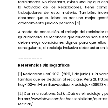
recicladores. No obstante, existe una ley que esp
la Actividad de los Recicladores, tiene como 
trabajadores de esta materia. También, incent
destacar que su labor es por una mejor gesti
ordenamiento jurídico peruano [4].
A modo de conclusión, el trabajo del reciclador r
igual manera, se reconoce que muchos son suste
deben exigir condiciones dignas para que ellos 
consiguiente, el reciclaje inclusivo debe estar en 
_________
Referencias Bibliográficas
[1] Redacción Perú 2021. (2021, 1 de junio). Día Nac
familias que se dedican al reciclaje. Perú 21. htt
hay-100-mil-familias-dedican-reciclaje-408923-no
[2] Communications. (s.f). ¿Qué es el reciclaje y p
https://www.bbva.com/es/sostenibilidad/que-es
reciclar/