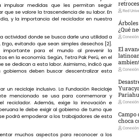
retroce
ca impulsar medidas que les permitan seguir
Red Unive
ar que se valore la trascendencia de su labor. En
ía, y la importancia del reciclador en nuestra
Árboles
¿Qué ne
 la actividad donde se busca darle una utilidad a
Conexión
. Ergo, evitando que sean simples desechos [2].
El avanc
l importante para el mundo al prevenir la
latinoa
os en la economía. Según, Tetra Pak Perú, en el
ambient
e se dedican a esta labor. Asimismo, indicó que
Conexión
los gobiernos deben buscar descentralizar esta
Desastr
Yuracya
un reciclaje inclusivo. La Fundación Reciclaje
Pariah
mente mencionado se usa para conmemorar y
del reciclador. Además, exige la innovación e
Conexión
l peruana le debe exigir al gobierno de turno que
Campo d
 se podrá empoderar a los trabajadores de esta
choca co
Conexión
ementar muchos aspectos para reconocer a los