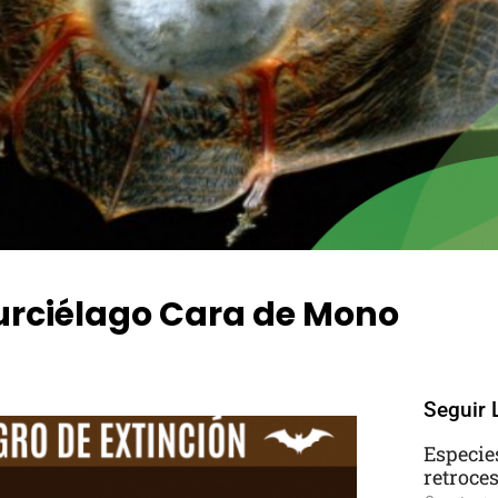
urciélago Cara de Mono
ents
Seguir 
Especie
retroce