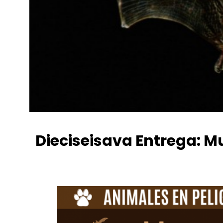
Dieciseisava Entrega: M
Fiorella Almanza
mayo 9, 2021
1:01 pm
No Comm