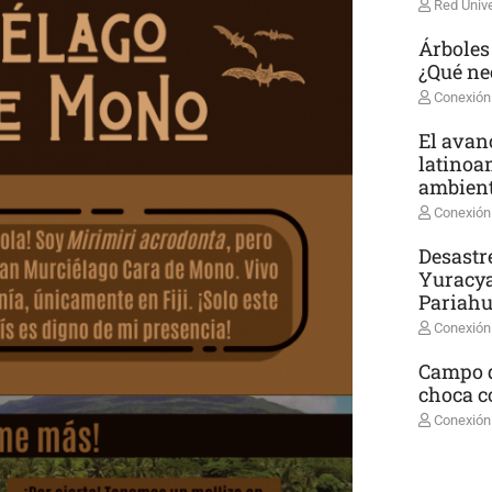
Red Unive
Árboles
¿Qué ne
Conexión
El avanc
latinoa
ambient
Conexión
Desastr
Yuracya
Pariah
Conexión
Campo d
choca co
Conexión