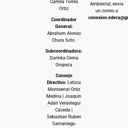
Camila Torres
Ambiental, envía
Ortiz
un correo a
conexion.edera@g
Coordinador
General:
Abraham Alonso
Chura Soto
Subcoordinadora:
Darinka Cerna
Oropeza
Consejo
Directivo:
Letizia
Montserrat Ortiz
Medina | Joaquín
Adán Verástegui
Cáceda |
Sebastian Ruben
Samaniego