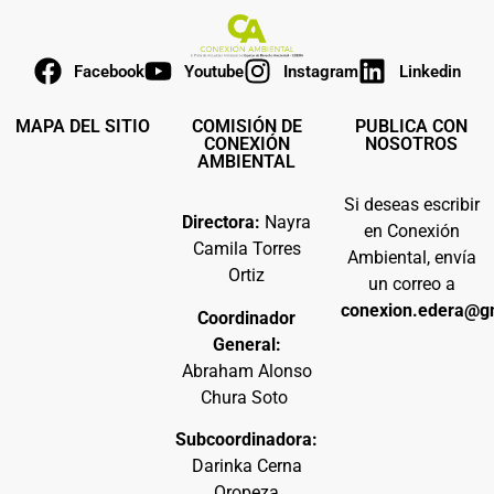
Facebook
Youtube
Instagram
Linkedin
MAPA DEL SITIO
COMISIÓN DE
PUBLICA CON
CONEXIÓN
NOSOTROS
AMBIENTAL
Si deseas escribir
Directora:
Nayra
en Conexión
Camila Torres
Ambiental, envía
Ortiz
un correo a
conexion.edera@g
Coordinador
General:
Abraham Alonso
Chura Soto
Subcoordinadora:
Darinka Cerna
Oropeza