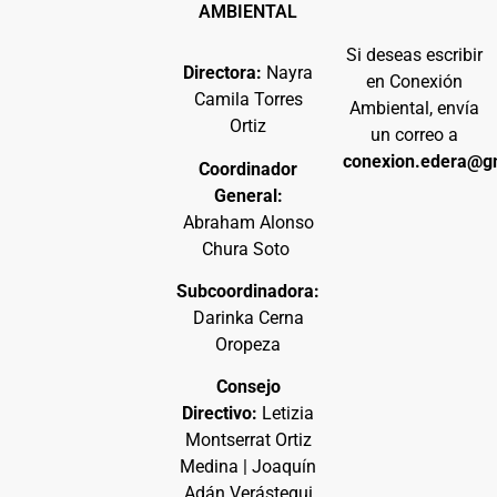
AMBIENTAL
Si deseas escribir
Directora:
Nayra
en Conexión
Camila Torres
Ambiental, envía
Ortiz
un correo a
conexion.edera@g
Coordinador
General:
Abraham Alonso
Chura Soto
Subcoordinadora:
Darinka Cerna
Oropeza
Consejo
Directivo:
Letizia
Montserrat Ortiz
Medina | Joaquín
Adán Verástegui