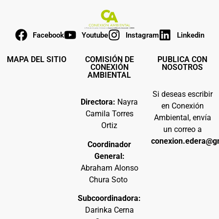
Facebook
Youtube
Instagram
Linkedin
MAPA DEL SITIO
COMISIÓN DE
PUBLICA CON
CONEXIÓN
NOSOTROS
AMBIENTAL
Si deseas escribir
Directora:
Nayra
en Conexión
Camila Torres
Ambiental, envía
Ortiz
un correo a
conexion.edera@g
Coordinador
General:
Abraham Alonso
Chura Soto
Subcoordinadora:
Darinka Cerna