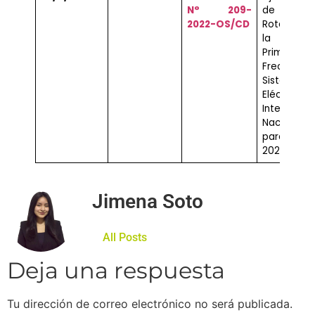
N° 209-
de Rese
2022-O
S/CD
Rotante 
la Regula
Primari
Frecuenci
Sistema
Eléctrico
Intercone
Nacional (
para el
2023
Jimena Soto
All Posts
Deja una respuesta
Tu dirección de correo electrónico no será publicada.