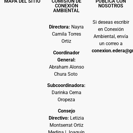
MAPA DEL SITIO
COMISIÓN DE
PUBLICA CON
CONEXIÓN
NOSOTROS
AMBIENTAL
Si deseas escribir
Directora:
Nayra
en Conexión
Camila Torres
Ambiental, envía
Ortiz
un correo a
conexion.edera@g
Coordinador
General:
Abraham Alonso
Chura Soto
Subcoordinadora:
Darinka Cerna
Oropeza
Consejo
Directivo:
Letizia
Montserrat Ortiz
Medina | Joaquín