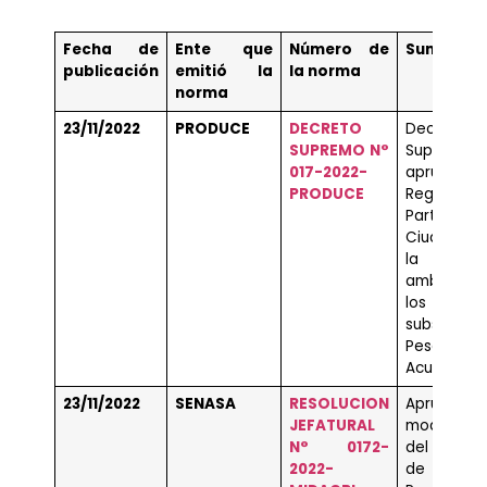
Fecha de
Ente que
Número de
Sumilla
publicación
emitió la
la norma
norma
23/11/2022
PRODUCE
DECRETO
Decreto
SUPREMO N°
Supremo
017-2022-
aprueba
PRODUCE
Reglament
Participaci
Ciudadan
la gest
ambienta
los
subsector
Pesc
Acuicultura
23/11/2022
SENASA
RESOLUCION
Aprueba
JEFATURAL
modificaci
N° 0172-
del Texto 
2022-
de