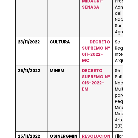
MIDAGRI-
Procedimi
SENASA
Administra
del Serv
Naciona
Sanidad
Agraria.
23/11/2022
CULTURA
DECRETO
Se aprueb
SUPREMO N°
Reglament
011-2022-
Intervenci
MC
Arqueológi
25/11/2022
MINEM
DECRETO
Se aprueb
SUPREMO N°
Política
016-2022-
Nacional
EM
Multisector
para
Pequeña
Minerí
Minería
Artesana
2030,
25/11/2022
OSINERGMIN
RESOLUCION
Fijan Ma