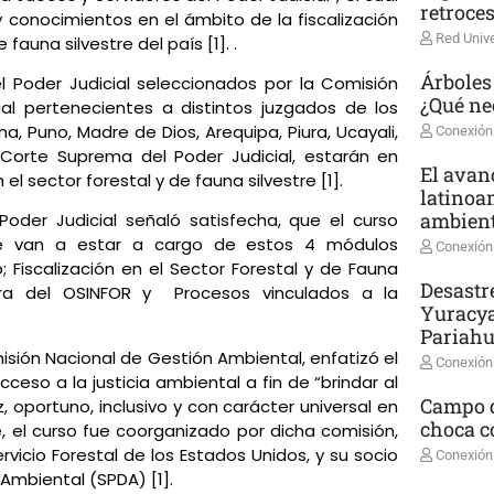
retroce
y conocimientos en el ámbito de la fiscalización
Red Unive
 fauna silvestre del país [1]. .
Árboles
 del Poder Judicial seleccionados por la Comisión
¿Qué ne
al pertenecientes a distintos juzgados de los
a, Puno, Madre de Dios, Arequipa, Piura, Ucayali,
Conexión
 Corte Suprema del Poder Judicial, estarán en
El avanc
el sector forestal y de fauna silvestre [1].
latinoa
ambient
l Poder Judicial señaló satisfecha, que el curso
que van a estar a cargo de estos 4 módulos
Conexión
 Fiscalización en el Sector Forestal y de Fauna
Desastr
dora del OSINFOR y Procesos vinculados a la
Yuracya
Pariah
isión Nacional de Gestión Ambiental, enfatizó el
Conexión
cceso a la justicia ambiental a fin de “brindar al
Campo d
z, oportuno, inclusivo y con carácter universal en
choca co
, el curso fue coorganizado por dicha comisión,
vicio Forestal de los Estados Unidos, y su socio
Conexión
Ambiental (SPDA) [1].