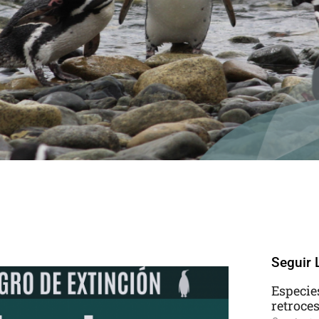
ts
Seguir 
Especie
retroce