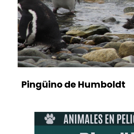
Pingüino de Humboldt
Jimena Soto
enero 25, 2022
12:58 pm
No Commen