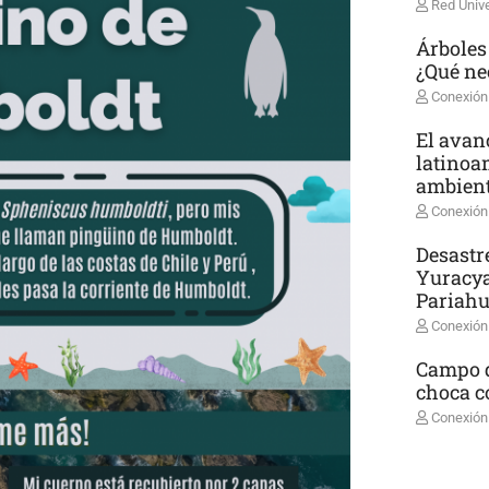
Red Unive
Árboles
¿Qué ne
Conexión
El avanc
latinoa
ambient
Conexión
Desastr
Yuracya
Pariah
Conexión
Campo d
choca co
Conexión