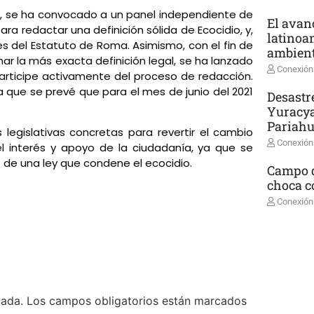
ico, se ha convocado a un panel independiente de
El avanc
para redactar una definición sólida de Ecocidio, y,
latinoa
es del Estatuto de Roma. Asimismo, con el fin de
ambient
r la más exacta definición legal, se ha lanzado
Conexión
participe activamente del proceso de redacción.
ya que se prevé que para el mes de junio del 2021
Desastr
Yuracya
Pariah
legislativas concretas para revertir el cambio
Conexión
l interés y apoyo de la ciudadanía, ya que se
 de una ley que condene el ecocidio.
Campo d
choca co
Conexión
cada.
Los campos obligatorios están marcados