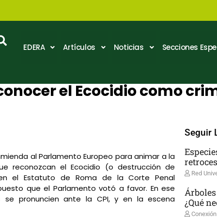
EDERA
Artículos
Noticias
Secciones Espe
onocer el Ecocidio como cri
ments
Seguir 
Especie
nmienda al Parlamento Europeo para animar a la
retroce
e reconozcan el Ecocidio (o destrucción de
Red Unive
 en el Estatuto de Roma de la Corte Penal
 puesto que el Parlamento votó a favor. En ese
Árboles
 se pronuncien ante la CPI, y en la escena
¿Qué ne
Conexión