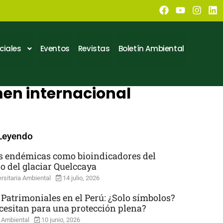
ciales
Eventos
Revistas
Boletín Ambiental
men internacional
Leyendo
s endémicas como bioindicadores del
so del glaciar Quelccaya
rsitaria Ambiental
14 julio, 2026
 Patrimoniales en el Perú: ¿Solo símbolos?
cesitan para una protección plena?
 Ambiental
10 junio, 2026