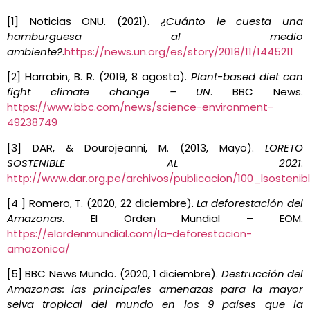
[1]
Noticias ONU. (2021).
¿Cuánto le cuesta una
hamburguesa al medio
ambiente?
.
https://news.un.org/es/story/2018/11/1445211
[2] Harrabin, B. R. (2019, 8 agosto).
Plant-based diet can
fight climate change – UN
. BBC News.
https://www.bbc.com/news/science-environment-
49238749
[3] DAR, & Dourojeanni, M. (2013, Mayo).
LORETO
SOSTENIBLE AL 2021
.
http://www.dar.org.pe/archivos/publicacion/100_lsostenib
[4 ] Romero, T. (2020, 22 diciembre).
La deforestación del
Amazonas
. El Orden Mundial – EOM.
https://elordenmundial.com/la-deforestacion-
amazonica/
[5] BBC News Mundo. (2020, 1 diciembre).
Destrucción del
Amazonas: las principales amenazas para la mayor
selva tropical del mundo en los 9 países que la