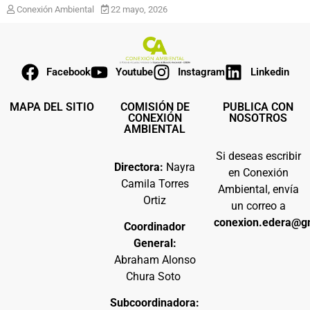
Conexión Ambiental
22 mayo, 2026
Facebook
Youtube
Instagram
Linkedin
MAPA DEL SITIO
COMISIÓN DE
PUBLICA CON
CONEXIÓN
NOSOTROS
AMBIENTAL
Si deseas escribir
Directora:
Nayra
en Conexión
Camila Torres
Ambiental, envía
Ortiz
un correo a
conexion.edera@g
Coordinador
General:
Abraham Alonso
Chura Soto
Subcoordinadora: